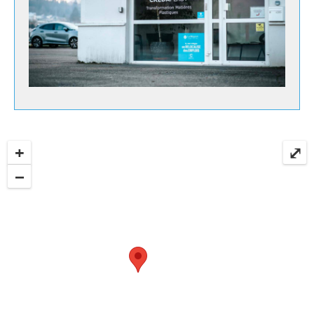
+
⤢
−